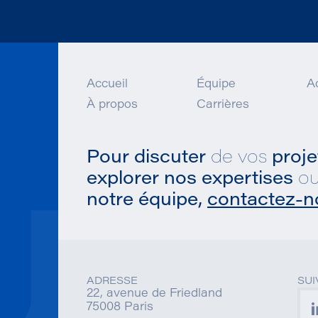
Accueil
Équipe
Ac
À propos
Carrières
Pour discuter
de vos
proje
explorer nos expertises
o
notre équipe,
contactez-n
ADRESSE
SU
22, avenue de Friedland
75008 Paris