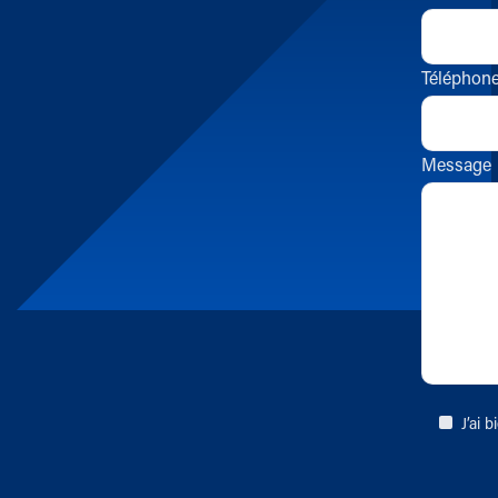
Téléphon
Message
J’ai 