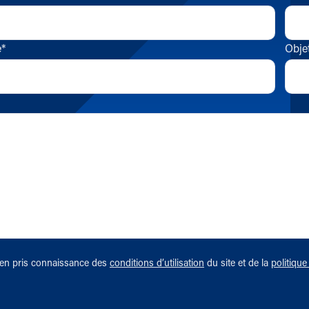
e*
Obje
bien pris connaissance des
conditions d’utilisation
du site et de la
politiqu