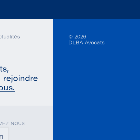
tualités
© 2026
DLBA Avocats
ts,
u
rejoindre
ous.
IVEZ-NOUS