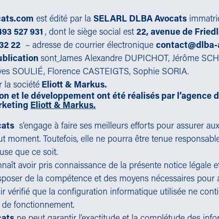
cats.com
est édité par la
SELARL DLBA Avocats
immatric
493 527 931
, dont le siège social est
22, avenue de Fried
 32 22
– adresse de courrier électronique
contact@dlba-
ublication
sont
James Alexandre DUPICHOT, Jérôme SCH
es SOULIÉ, Florence CASTEIGTS, Sophie SORIA.
 la société
Eliott & Markus.
on et le développement ont été réalisés par l’agence d
rketing
Eliott & Markus
.
ats
s’engage à faire ses meilleurs efforts pour assurer aux
out moment. Toutefois, elle ne pourra être tenue responsable
use que ce soit.
onnaît avoir pris connaissance de la présente notice légale e
disposer de la compétence et des moyens nécessaires pour a
voir vérifié que la configuration informatique utilisée ne con
at de fonctionnement.
ats
ne peut garantir l’exactitude et la complétude des info