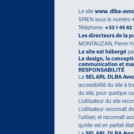
Le site
www. dlba-avo
SIREN sous le numéro
Téléphone:
+33 1 45 62
Les directeurs de la p
MONTAUZAN, Pierre-Yv
Le site est hébergé
par
Le design, la concepti
communication et ma
RESPONSABILITÉ
La
SELARL DLBA Avoc
accessibilité du site à t
du site, pour quelque ca
L’utilisateur du site rec
L’utilisateur reconnaît 
l’utiliser, et reconnaît a
qu’elle est en parfait ét
La
SELARL DLBA Avoc