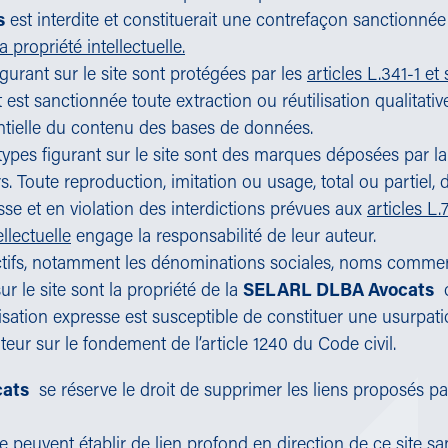
s
est interdite et constituerait une contrefaçon sanctionnée
 propriété intellectuelle.
urant sur le site sont protégées par les
articles L.341-1 e
 est sanctionnée toute extraction ou réutilisation qualitat
ntielle du contenu des bases de données.
types figurant sur le site sont des marques déposées par l
. Toute reproduction, imitation ou usage, total ou partiel, d
sse et en violation des interdictions prévues aux
articles L.
llectuelle
engage la responsabilité de leur auteur.
nctifs, notamment les dénominations sociales, noms comme
r le site sont la propriété de la
SELARL DLBA Avocats
o
isation expresse est susceptible de constituer une usurpat
teur sur le fondement de l’article 1240 du Code civil.
ats
se réserve le droit de supprimer les liens proposés par
ne peuvent établir de lien profond en direction de ce site san