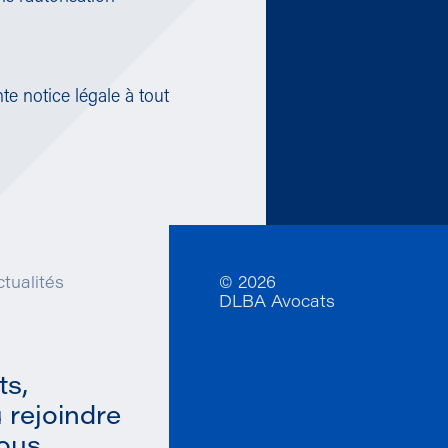
te notice légale à tout
tualités
© 2026
DLBA Avocats
ts,
u
rejoindre
ous.