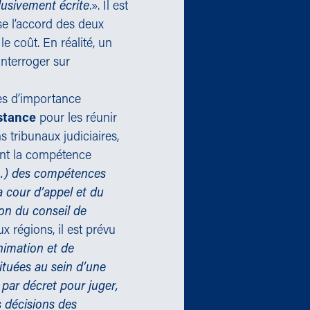
lusivement écrite
.». Il est
se l’accord des deux
e coût. En réalité, un
interroger sur
es d’importance
nstance
pour les réunir
s tribunaux judiciaires,
nt la compétence
 (…) des compétences
a cour d’appel et du
ion du conseil de
x régions, il est prévu
nimation et de
situées au sein d’une
par décret pour juger,
s décisions des