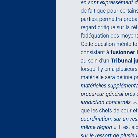
en sont expressément d’
de fait que pour certain
parties, permettra proba
regard critique sur la r
l’adéquation des moyens à 
Cette question mérite t
consistant à
fusionner 
au sein d’un
Tribunal j
lorsqu’il y en a plusieu
matérielle sera définie 
matérielles supplémenta
procureur général près c
juridiction concernés
. »
que les chefs de cour e
coordination, sur un res
même région
». Il est a
sur le ressort de plusie